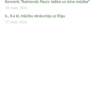
Koncerts “Raimonds Pauls: teātra un kino mūzika”
28. maijs 2026
6., 8.a kl. mācību ekskursija uz Rīgu
27. maijs 2026