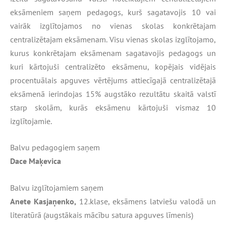
eksāmeniem saņem pedagogs, kurš sagatavojis 10 vai
vairāk izglītojamos no vienas skolas konkrētajam
centralizētajam eksāmenam. Visu vienas skolas izglītojamo,
kurus konkrētajam eksāmenam sagatavojis pedagogs un
kuri kārtojuši centralizēto eksāmenu, kopējais vidējais
procentuālais apguves vērtējums attiecīgajā centralizētajā
eksāmenā ierindojas 15% augstāko rezultātu skaitā valstī
starp skolām, kurās eksāmenu kārtojuši vismaz 10
izglītojamie.
Balvu pedagogiem saņem
Dace Maķevica
Balvu izglītojamiem saņem
Anete Kasjaņenko,
12.klase, eksāmens latviešu valodā un
literatūrā (augstākais mācību satura apguves līmenis)