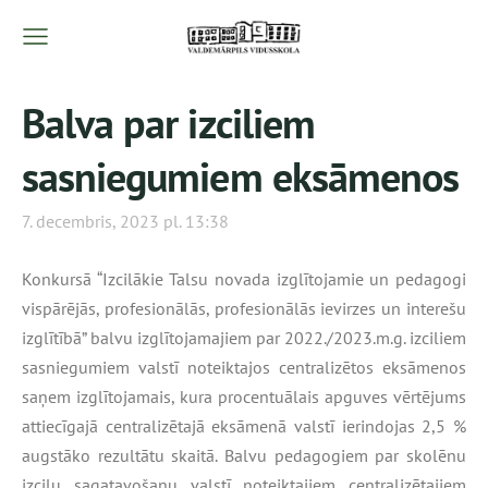
Balva par izciliem
sasniegumiem eksāmenos
7. decembris, 2023 pl. 13:38
Konkursā “Izcilākie Talsu novada izglītojamie un pedagogi
vispārējās, profesionālās, profesionālās ievirzes un interešu
izglītībā” balvu izglītojamajiem par 2022./2023.m.g. izciliem
sasniegumiem valstī noteiktajos centralizētos eksāmenos
saņem izglītojamais, kura procentuālais apguves vērtējums
attiecīgajā centralizētajā eksāmenā valstī ierindojas 2,5 %
augstāko rezultātu skaitā. Balvu pedagogiem par skolēnu
izcilu sagatavošanu valstī noteiktajiem centralizētajiem