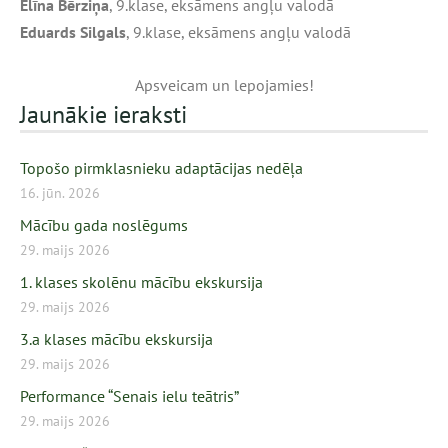
Elīna Bērziņa
, 9.klase, eksāmens angļu valodā
Eduards Silgals
, 9.klase, eksāmens angļu valodā
Apsveicam un lepojamies!
Jaunākie ieraksti
Topošo pirmklasnieku adaptācijas nedēļa
16. jūn. 2026
Mācību gada noslēgums
29. maijs 2026
1. klases skolēnu mācību ekskursija
29. maijs 2026
3.a klases mācību ekskursija
29. maijs 2026
Performance “Senais ielu teātris”
29. maijs 2026