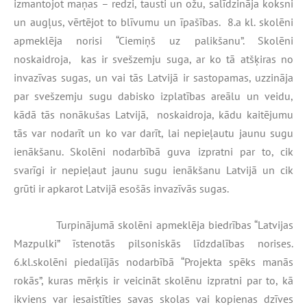
izmantojot maņas – redzi, tausti un ožu, salīdzināja koksni
un augļus, vērtējot to blīvumu un īpašības. 8.a kl. skolēni
apmeklēja norisi
“Ciemiņš uz palikšanu”.
Skolēni
noskaidroja, kas ir svešzemju suga, ar ko tā atšķiras no
invazīvas sugas, un vai tās Latvijā ir sastopamas, uzzināja
par svešzemju sugu dabisko izplatības areālu un veidu,
kādā tās nonākušas Latvijā, noskaidroja, kādu kaitējumu
tās var nodarīt un ko var darīt, lai nepieļautu jaunu sugu
ienākšanu. Skolēni nodarbībā guva izpratni par to, cik
svarīgi ir nepieļaut jaunu sugu ienākšanu Latvijā un cik
grūti ir apkarot Latvijā esošās invazīvās sugas.
Turpinājumā skolēni apmeklēja biedrības “Latvijas
Mazpulki” īstenotās pilsoniskās līdzdalības norises.
6.kl.skolēni piedalījās nodarbībā “Projekta spēks manās
rokās”, kuras mērķis ir veicināt skolēnu izpratni par to, kā
ikviens var iesaistīties savas skolas vai kopienas dzīves