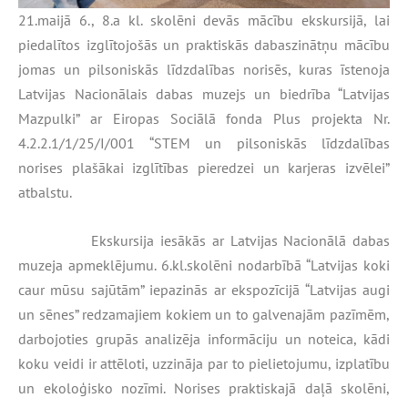
21.maijā 6., 8.a kl. skolēni devās mācību ekskursijā, lai
piedalītos izglītojošās un praktiskās dabaszinātņu mācību
jomas un pilsoniskās līdzdalības norisēs, kuras īstenoja
Latvijas Nacionālais dabas muzejs un biedrība “Latvijas
Mazpulki” ar
Eiropas Sociālā fonda Plus projekta Nr.
4.2.2.1/1/25/I/001 “STEM un pilsoniskās līdzdalības
norises plašākai izglītības pieredzei un karjeras izvēlei”
atbalstu.
Ekskursija iesākās ar Latvijas Nacionālā dabas
muzeja apmeklējumu. 6.kl.skolēni nodarbībā “Latvijas koki
caur mūsu sajūtām” iepazinās
ar ekspozīcijā “Latvijas augi
un sēnes” redzamajiem kokiem un to galvenajām pazīmēm,
darbojoties grupās analizēja informāciju un noteica, kādi
koku veidi ir attēloti, uzzināja par to pielietojumu, izplatību
un ekoloģisko nozīmi. Norises praktiskajā daļā skolēni,