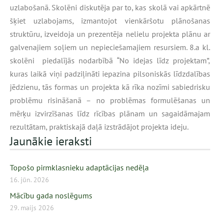
uzlabošanā. Skolēni diskutēja par to, kas skolā vai apkārtnē
šķiet uzlabojams, izmantojot vienkāršotu plānošanas
struktūru, izveidoja un prezentēja nelielu projekta plānu ar
galvenajiem soļiem un nepieciešamajiem resursiem. 8.a kl.
skolēni piedalījās nodarbībā “No idejas līdz projektam”,
kuras laikā viņi padziļināti iepazina pilsoniskās līdzdalības
jēdzienu, tās formas un projekta kā rīka nozīmi sabiedrisku
problēmu risināšanā – no problēmas formulēšanas un
mērķu izvirzīšanas līdz rīcības plānam un sagaidāmajam
rezultātam, praktiskajā daļā izstrādājot projekta ideju.
Jaunākie ieraksti
Topošo pirmklasnieku adaptācijas nedēļa
16. jūn. 2026
Mācību gada noslēgums
29. maijs 2026