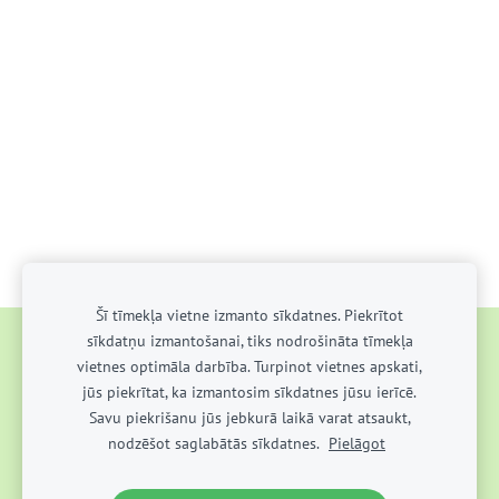
Šī tīmekļa vietne izmanto sīkdatnes. Piekrītot
sīkdatņu izmantošanai, tiks nodrošināta tīmekļa
AKTUALITĀTES
PAR SKOLU
MĀCĪBU DARBS
vietnes optimāla darbība. Turpinot vietnes apskati,
AUDZINĀŠANAS DARBS
KONTAKTI
UZŅEMŠANA
jūs piekrītat, ka izmantosim sīkdatnes jūsu ierīcē.
Savu piekrišanu jūs jebkurā laikā varat atsaukt,
SĪKDATNES
nodzēšot saglabātās sīkdatnes.
Pielāgot
Valdemārpils vidusskola Ⓒ 2022