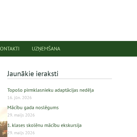
KONTAKTI
UZŅEMŠANA
Jaunākie ieraksti
Topošo pirmklasnieku adaptācijas nedēļa
16. jūn. 2026
Mācību gada noslēgums
29. maijs 2026
1. klases skolēnu mācību ekskursija
29. maijs 2026