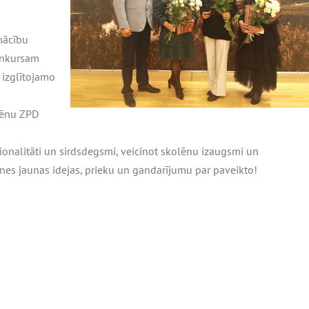
mācību
konkursam
 izglītojamo
lēnu ZPD
onalitāti un sirdsdegsmi, veicinot skolēnu izaugsmi un
nes jaunas idejas, prieku un gandarījumu par paveikto
!