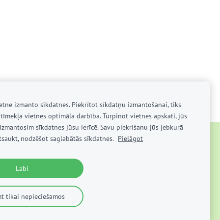
ietne izmanto sīkdatnes. Piekrītot sīkdatņu izmantošanai, tiks
tīmekļa vietnes optimāla darbība. Turpinot vietnes apskati, jūs
a izmantosim sīkdatnes jūsu ierīcē. Savu piekrišanu jūs jebkurā
atsaukt, nodzēšot saglabātās sīkdatnes.
Pielāgot
UZŅEMŠANA
SĪKDATNES
Labi
t tikai nepieciešamos