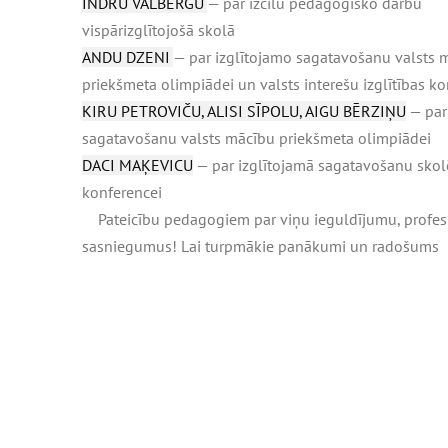
INDRU VALBERGU
— par izcilu pedagoģisko darbu
vispārizglītojošā skolā
ANDU DZENI
— par izglītojamo sagatavošanu valsts 
priekšmeta olimpiādei un valsts interešu izglītības 
KIRU PETROVIČU, ALISI SĪPOLU, AIGU BĒRZIŅU
— par
sagatavošanu valsts mācību priekšmeta olimpiādei
DACI MAĶEVICU
— par izglītojamā sagatavošanu sko
konferencei
Pateicību pedagogiem par viņu ieguldījumu, profesi
sasniegumus!
Lai turpmākie panākumi un radošums