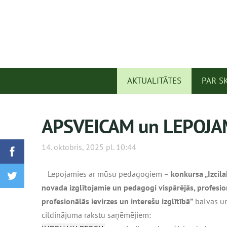
AKTUALITĀTES
PAR S
APSVEICAM un LEPOJA
14. oktobris, 2025 pl. 10:44
Lepojamies ar mūsu pedagogiem –
konkursa „Izcilā
novada izglītojamie un pedagogi vispārējās, profesio
profesionālās ievirzes un interešu izglītībā”
balvas u
cildinājuma rakstu saņēmējiem: