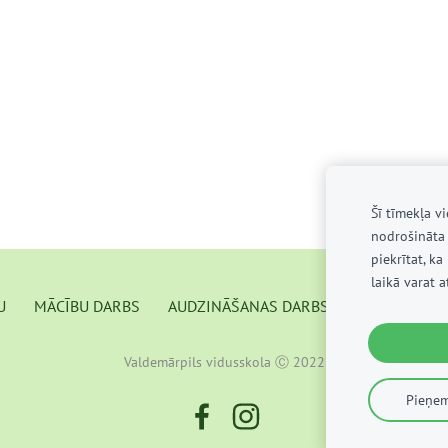
Šī tīmekļa v
nodrošināta 
piekrītat, k
laikā varat 
U
MĀCĪBU DARBS
AUDZINĀŠANAS DARBS
KONTAKTI
Valdemārpils vidusskola Ⓒ 2022
Pieņem