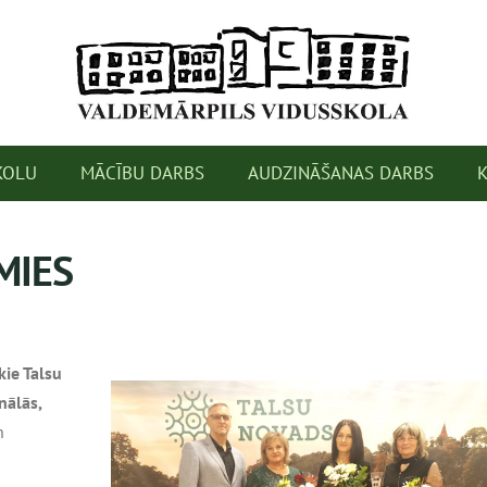
KOLU
MĀCĪBU DARBS
AUDZINĀŠANAS DARBS
MIES
kie Talsu
nālās,
n