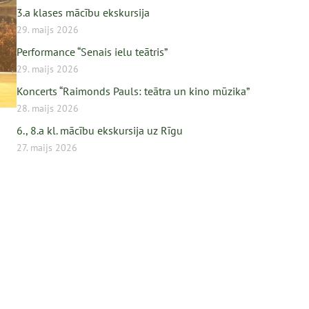
3.a klases mācību ekskursija
29. maijs 2026
Performance “Senais ielu teātris”
29. maijs 2026
Koncerts “Raimonds Pauls: teātra un kino mūzika”
28. maijs 2026
6., 8.a kl. mācību ekskursija uz Rīgu
27. maijs 2026