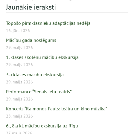
Jaunākie ieraksti
Topošo pirmklasnieku adaptācijas nedēļa
16. jūn. 2026
Mācību gada noslēgums
29. maijs 2026
1. klases skolēnu mācību ekskursija
29. maijs 2026
3.a klases mācību ekskursija
29. maijs 2026
Performance “Senais ielu teātris”
29. maijs 2026
Koncerts “Raimonds Pauls: teātra un kino mūzika”
28. maijs 2026
6., 8.a kl. mācību ekskursija uz Rīgu
27. maijs 2026