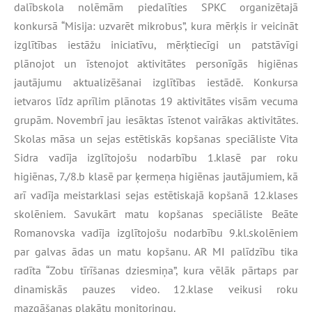
dalībskola nolēmām piedalīties SPKC organizētajā
konkursā “Misija: uzvarēt mikrobus”, kura mērķis ir veicināt
izglītības iestāžu iniciatīvu, mērķtiecīgi un patstāvīgi
plānojot un īstenojot aktivitātes personīgās higiēnas
jautājumu aktualizēšanai izglītības iestādē. Konkursa
ietvaros līdz aprīlim plānotas 19 aktivitātes visām vecuma
grupām. Novembrī jau iesāktas īstenot vairākas aktivitātes.
Skolas māsa un sejas estētiskās kopšanas speciāliste Vita
Sidra vadīja izglītojošu nodarbību 1.klasē par roku
higiēnas, 7./8.b klasē par ķermeņa higiēnas jautājumiem, kā
arī vadīja meistarklasi sejas estētiskajā kopšanā 12.klases
skolēniem. Savukārt matu kopšanas speciāliste Beāte
Romanovska vadīja izglītojošu nodarbību 9.kl.skolēniem
par galvas ādas un matu kopšanu. AR MI palīdzību tika
radīta “Zobu tīrīšanas dziesmiņa”, kura vēlāk pārtaps par
dinamiskās pauzes video. 12.klase veikusi roku
mazgāšanas plakātu monitoringu.