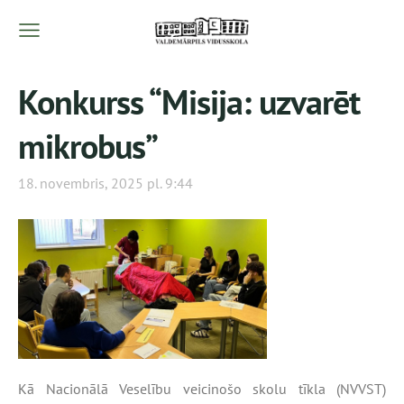
Konkurss “Misija: uzvarēt
mikrobus”
18. novembris, 2025 pl. 9:44
Kā Nacionālā Veselību veicinošo skolu tīkla (NVVST)