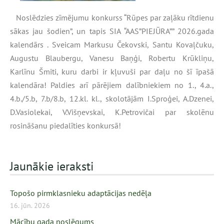
Noslēdzies zīmējumu konkurss “Rūpes par zaļāku rītdienu
sākas jau šodien”, un tapis SIA “AAS”PIEJŪRA”” 2026.gada
kalendārs . Sveicam Markusu Čekovski, Santu Kovaļčuku,
Augustu Blaubergu, Vanesu Baņģi, Robertu Krūkliņu,
Karlīnu Šmiti, kuru darbi ir kļuvuši par daļu no šī īpašā
kalendāra! Paldies arī pārējiem dalībniekiem no 1., 4.a.,
4.b./5.b, 7.b/8.b, 12.kl. kl., skolotājām I.Sproģei, A.Dzenei,
D.Vasiolekai, V.Višņevskai, K.Petrovičai par skolēnu
rosināšanu piedalīties konkursā!
Jaunākie ieraksti
Topošo pirmklasnieku adaptācijas nedēļa
16. jūn. 2026
Mācību gada noslēgums