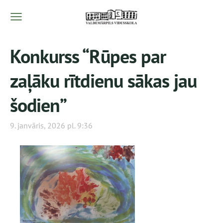
Konkurss “Rūpes par
zaļāku rītdienu sākas jau
šodien”
9. janvāris, 2026 pl. 9:36