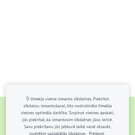
Šī tīmekļa vietne izmanto sīkdatnes. Piekrītot
sīkdatņu izmantošanai, tiks nodrošināta tīmekļa
AKTUALITĀTES
PAR SKOLU
MĀCĪBU DARBS
vietnes optimāla darbība. Turpinot vietnes apskati,
AUDZINĀŠANAS DARBS
KONTAKTI
UZŅEMŠANA
jūs piekrītat, ka izmantosim sīkdatnes jūsu ierīcē.
Savu piekrišanu jūs jebkurā laikā varat atsaukt,
SĪKDATNES
nodzēšot saglabātās sīkdatnes.
Pielāgot