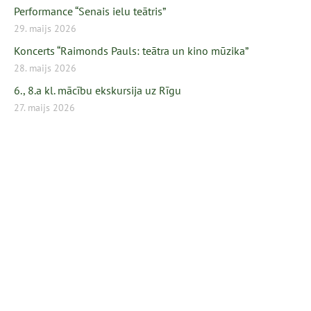
Performance “Senais ielu teātris”
29. maijs 2026
Koncerts “Raimonds Pauls: teātra un kino mūzika”
28. maijs 2026
6., 8.a kl. mācību ekskursija uz Rīgu
27. maijs 2026