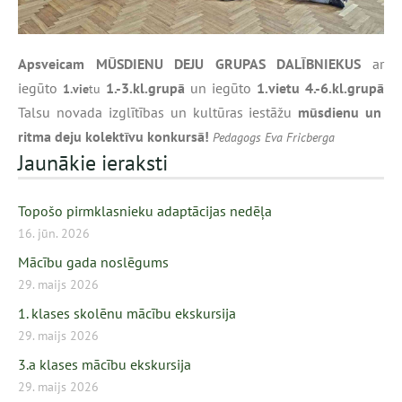
Apsveicam MŪSDIENU DEJU GRUPAS DALĪBNIEKUS
ar
iegūto
1.-3.kl.grupā
un iegūto
1.vietu 4.-6.kl.
grupā
1.vie
tu
Talsu novada izglītības un kultūras iestāžu
mūsdienu un
ritma deju kolektīvu konkursā!
Pedagogs Eva Fricberga
Jaunākie ieraksti
Topošo pirmklasnieku adaptācijas nedēļa
16. jūn. 2026
Mācību gada noslēgums
29. maijs 2026
1. klases skolēnu mācību ekskursija
29. maijs 2026
3.a klases mācību ekskursija
29. maijs 2026