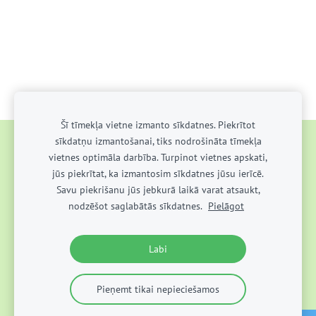
Šī tīmekļa vietne izmanto sīkdatnes. Piekrītot
sīkdatņu izmantošanai, tiks nodrošināta tīmekļa
AKTUALITĀTES
PAR SKOLU
MĀCĪBU DARBS
vietnes optimāla darbība. Turpinot vietnes apskati,
AUDZINĀŠANAS DARBS
KONTAKTI
UZŅEMŠANA
jūs piekrītat, ka izmantosim sīkdatnes jūsu ierīcē.
Savu piekrišanu jūs jebkurā laikā varat atsaukt,
SĪKDATNES
nodzēšot saglabātās sīkdatnes.
Pielāgot
Valdemārpils vidusskola Ⓒ 2022
Labi
Pieņemt tikai nepieciešamos